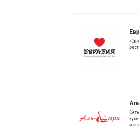
Ев
«Евр
рест
Ал
Сеть
кухн
и пе