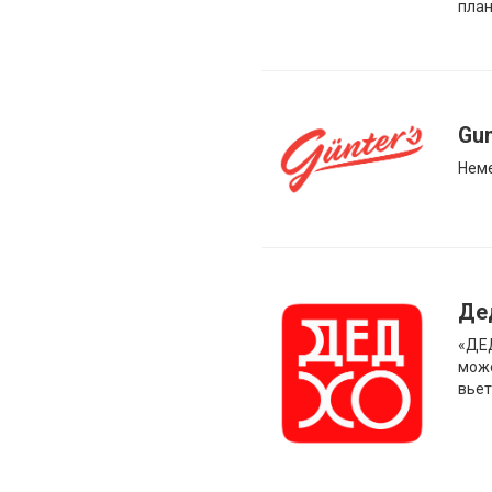
пла
Gun
Неме
Де
«ДЕД
може
вьет