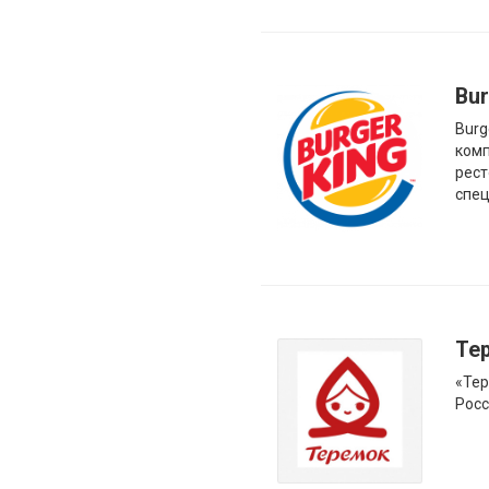
Bur
Burg
комп
рест
спец
Те
«Тер
Росс