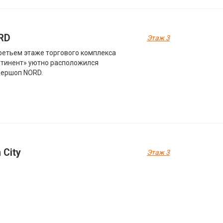
RD
Этаж 3
ретьем этаже торгового комплекса
тинент» уютно расположился
бершоп NORD.
 City
Этаж 3