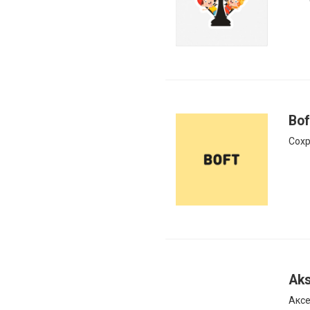
Bof
Сохр
Aks
Аксе