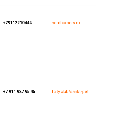
+79112210444
nordbarbers.ru
+7 911 927 95 45
fcity.club/sankt-peterburg