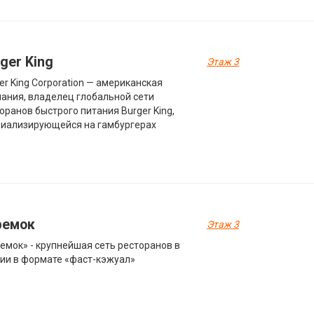
ger King
Этаж 3
er King Corporation — американская
ания, владелец глобальной сети
оранов быстрого питания Burger King,
иализирующейся на гамбургерах
ремок
Этаж 3
емок» - крупнейшая сеть ресторанов в
ии в формате «фаст-кэжуал»