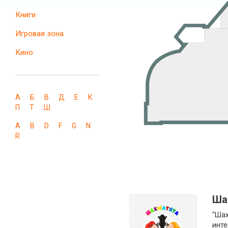
Книги
Игровая зона
Кино
А
Б
В
Д
Е
К
П
Т
Ш
A
B
D
F
G
N
R
Ша
"Шах
инте