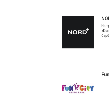
NO
На т
«Кон
бар
Fun