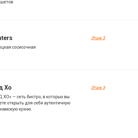
ншетов
ters
Этаж 3
цкая сосисочная
д Хо
Этаж 3
 ХО» — сеть бистро, в которых вы
те открыть для себя аутентичную
намскую кухню.