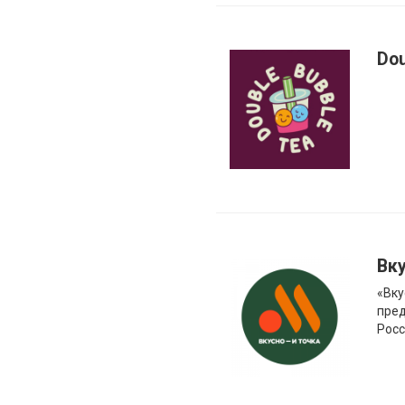
Dou
Вку
«Вку
пред
Росс